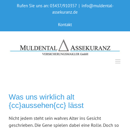
Skip
Rufen Sie uns an: 03437/910357
|
info@muldental-
to
assekuranz.de
content
Kontakt
Was uns wirklich alt
{cc}aussehen{cc} lässt
Nicht jedem steht sein wahres Alter ins Gesicht
geschrieben. Die Gene spielen dabei eine Rolle. Doch so