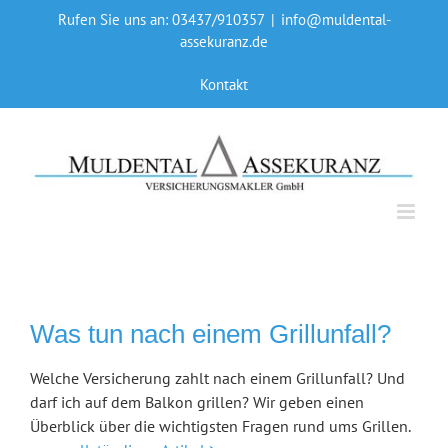
Skip
Rufen Sie uns an: 03437/910357
|
info@muldental-
to
assekuranz.de
content
Kontakt
Was tun nach einem Grillunfall?
Welche Versicherung zahlt nach einem Grillunfall? Und
darf ich auf dem Balkon grillen? Wir geben einen
Überblick über die wichtigsten Fragen rund ums Grillen.