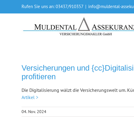
Skip
Rufen Sie uns an: 03437/910357
|
info@muldental-asseku
to
content
Versicherungen und {cc}Digitali
profitieren
Die Digitalisierung wälzt die Versicherungswelt um. Kü
Artikel >
04. Nov. 2024