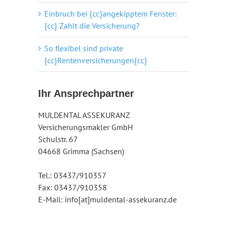
Einbruch bei {cc}angekipptem Fenster:
{cc} Zahlt die Versicherung?
So flexibel sind private
{cc}Rentenversicherungen{cc}
Ihr Ansprechpartner
MULDENTAL ASSEKURANZ
Versicherungsmakler GmbH
Schulstr. 67
04668 Grimma (Sachsen)
Tel.: 03437/910357
Fax: 03437/910358
E-Mail: info[at]muldental-assekuranz.de