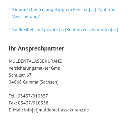
Einbruch bei {cc}angekipptem Fenster:{cc} Zahlt die
Versicherung?
So flexibel sind private {cc}Rentenversicherungen{cc}
Ihr Ansprechpartner
MULDENTAL ASSEKURANZ
Versicherungsmakler GmbH
Schulstr. 67
04668 Grimma (Sachsen)
Tel.: 03437/910357
Fax: 03437/910358
E-Mail: info[at]muldental-assekuranz.de