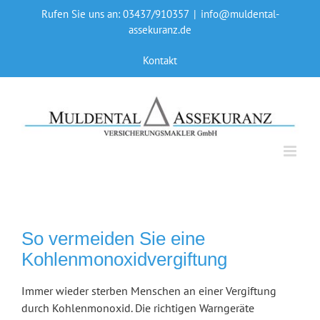
Skip
Rufen Sie uns an: 03437/910357
|
info@muldental-
to
assekuranz.de
content
Kontakt
So vermeiden Sie eine
Kohlenmonoxidvergiftung
Immer wieder sterben Menschen an einer Vergiftung
durch Kohlenmonoxid. Die richtigen Warngeräte