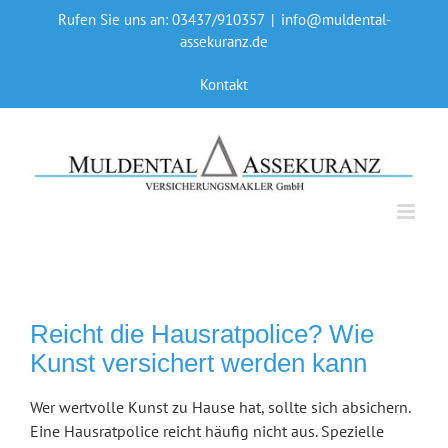
Skip
Rufen Sie uns an: 03437/910357
|
info@muldental-
to
assekuranz.de
content
Kontakt
Reicht die Hausratpolice? Wie
Kunst versichert werden kann
Wer wertvolle Kunst zu Hause hat, sollte sich absichern.
Eine Hausratpolice reicht häufig nicht aus. Spezielle