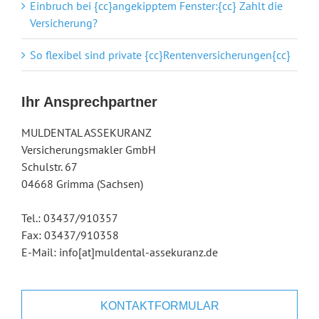
Einbruch bei {cc}angekipptem Fenster:{cc} Zahlt die
Versicherung?
So flexibel sind private {cc}Rentenversicherungen{cc}
Ihr Ansprechpartner
MULDENTAL ASSEKURANZ
Versicherungsmakler GmbH
Schulstr. 67
04668 Grimma (Sachsen)
Tel.: 03437/910357
Fax: 03437/910358
E-Mail: info[at]muldental-assekuranz.de
KONTAKTFORMULAR