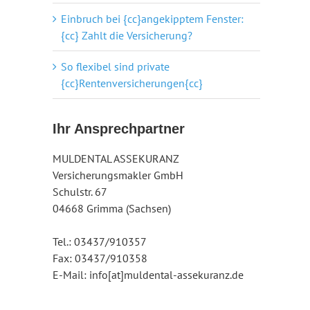
Einbruch bei {cc}angekipptem Fenster:
{cc} Zahlt die Versicherung?
So flexibel sind private
{cc}Rentenversicherungen{cc}
Ihr Ansprechpartner
MULDENTAL ASSEKURANZ
Versicherungsmakler GmbH
Schulstr. 67
04668 Grimma (Sachsen)
Tel.: 03437/910357
Fax: 03437/910358
E-Mail: info[at]muldental-assekuranz.de