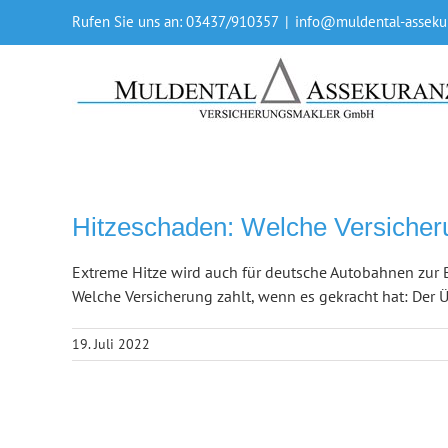
Skip
Rufen Sie uns an: 03437/910357
|
info@muldental-asseku
to
content
Hitzeschaden: Welche Versicheru
Extreme Hitze wird auch für deutsche Autobahnen zur B
Welche Versicherung zahlt, wenn es gekracht hat: Der Ü
19. Juli 2022