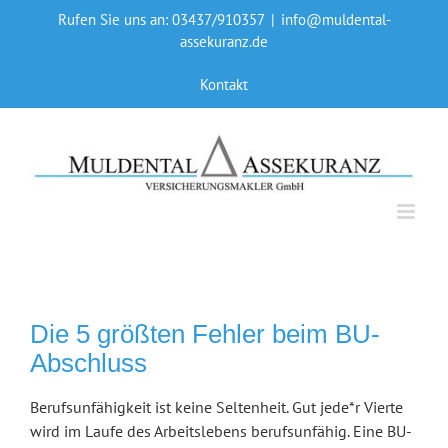
Skip
Rufen Sie uns an: 03437/910357
|
info@muldental-
to
assekuranz.de
content
Kontakt
Die 5 größten Fehler beim BU-
Abschluss
Berufsunfähigkeit ist keine Seltenheit. Gut jede*r Vierte
wird im Laufe des Arbeitslebens berufsunfähig. Eine BU-