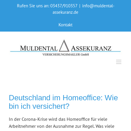
Skip
Rufen Sie uns an: 03437/910357
|
info@muldental-
to
assekuranz.de
content
Kontakt
Deutschland im Homeoffice: Wie
bin ich versichert?
In der Corona-Krise wird das Homeoffice für viele
Arbeitnehmer von der Ausnahme zur Regel. Was viele