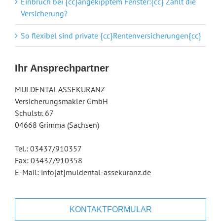
Einbruch bei {cc}angekipptem Fenster:{cc} Zahlt die
Versicherung?
So flexibel sind private {cc}Rentenversicherungen{cc}
Ihr Ansprechpartner
MULDENTAL ASSEKURANZ
Versicherungsmakler GmbH
Schulstr. 67
04668 Grimma (Sachsen)
Tel.: 03437/910357
Fax: 03437/910358
E-Mail: info[at]muldental-assekuranz.de
KONTAKTFORMULAR