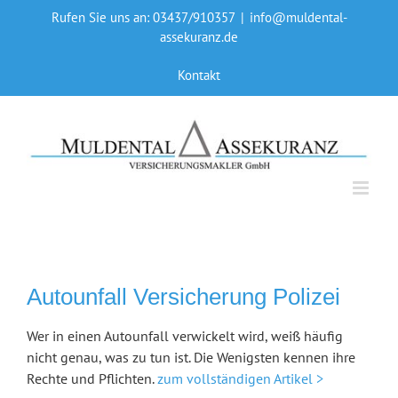
Skip
Rufen Sie uns an: 03437/910357
|
info@muldental-
to
assekuranz.de
content
Kontakt
Autounfall Versicherung Polizei
Wer in einen Autounfall verwickelt wird, weiß häufig
nicht genau, was zu tun ist. Die Wenigsten kennen ihre
Rechte und Pflichten.
zum vollständigen Artikel >