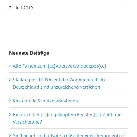
31. Juli 2019
Neueste Beiträge
Alle Fakten zum {cc}Altersvorsorgedepot{cc}
Starkregen: 41 Prozent der Wohngebäude in
Deutschland sind unzureichend versichert
Kostenfreie Schutzmaßnahmen
Einbruch bei {cc}angekipptem Fenster:{cc} Zahlt die
Versicherung?
So flexibel sind private {cc}Rentenversicherungen{cc}