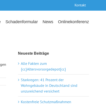
Kontakt
e
Schadenformular
News
Onlinekonferenz
Neueste Beiträge
Alle Fakten zum
ngen
{cc}Altersvorsorgedepot{cc}
Starkregen: 41 Prozent der
Wohngebäude in Deutschland sind
unzureichend versichert
Kostenfreie Schutzmaßnahmen