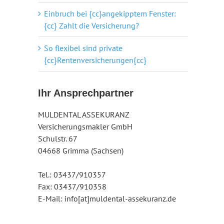
Einbruch bei {cc}angekipptem Fenster:
{cc} Zahlt die Versicherung?
So flexibel sind private
{cc}Rentenversicherungen{cc}
Ihr Ansprechpartner
MULDENTAL ASSEKURANZ
Versicherungsmakler GmbH
Schulstr. 67
04668 Grimma (Sachsen)
Tel.: 03437/910357
Fax: 03437/910358
E-Mail: info[at]muldental-assekuranz.de