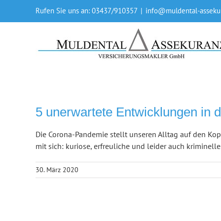
Skip
Rufen Sie uns an: 03437/910357
|
info@muldental-asseku
to
content
5 unerwartete Entwicklungen in 
Die Corona-Pandemie stellt unseren Alltag auf den Kop
mit sich: kuriose, erfreuliche und leider auch kriminelle
30. März 2020